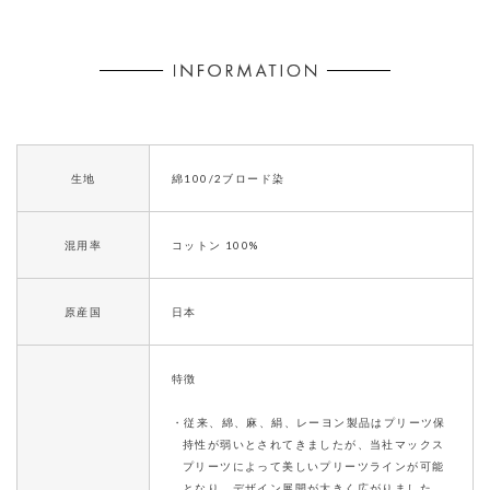
生地
綿100/2ブロード染
混用率
コットン 100%
原産国
日本
特徴
・従来、綿、麻、絹、レーヨン製品はプリーツ保
持性が弱いとされてきましたが、当社マックス
プリーツによって美しいプリーツラインが可能
となり、デザイン展開が大きく広がりました。