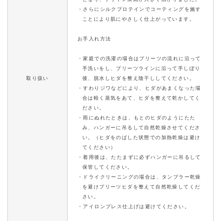
・さらにシルクプロテインでコーティングを施す
ことにより肌にやさしく仕上がっています。
お手入れ方法
・家庭での洗濯の場合はプリーツの流れに沿って
手洗いをし、プリーツラインに沿って手しぼり
取り扱い
後、脱水しヒダを整え陰干ししてください。
・すわりジワなどにより、ヒダがあまくなった場
合は軽く蒸気をあて、ヒダを整えて乾かしてく
ださい。
・雨にぬれたときは、もとのヒダのようにたた
み、ハンガーに吊るして自然乾燥させてくださ
い。（ヒダをのばした状態での加熱乾燥は避け
てください）
・着用後は、たたまずに必ずハンガーに吊るして
保管してください。
・ドライクリーニングの場合は、タンブラー乾燥
を避けプリーツヒダを整えて自然乾燥してくだ
さい。
・アイロンプレス仕上げは避けてください。