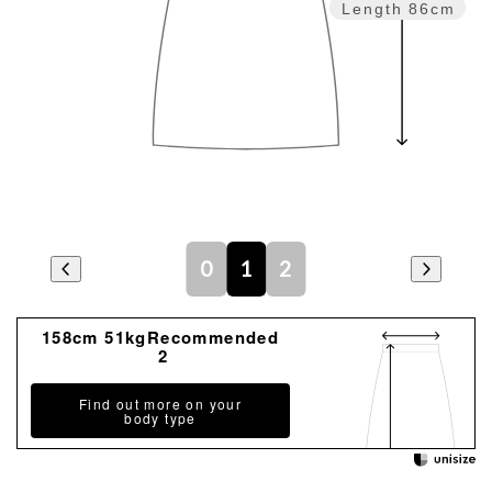
Length
86cm
0
1
2
158cm 51kgRecommended
2
Find out more on your
body type